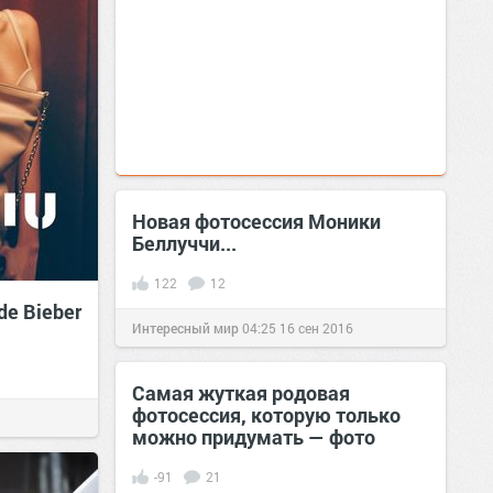
Новая фотосессия Моники
Беллуччи...
122
12
de Bieber
Интересный мир
04:25
16 сен 2016
Самая жуткая родовая
фотосессия, которую только
можно придумать — фото
-91
21