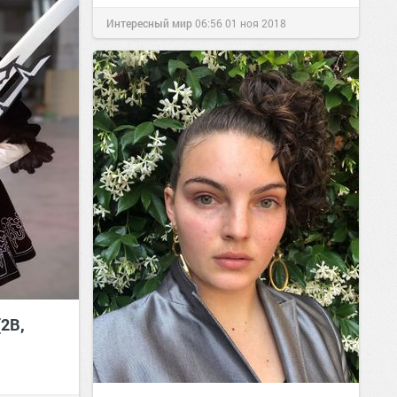
Интересный мир
06:56
01 ноя 2018
(2B,