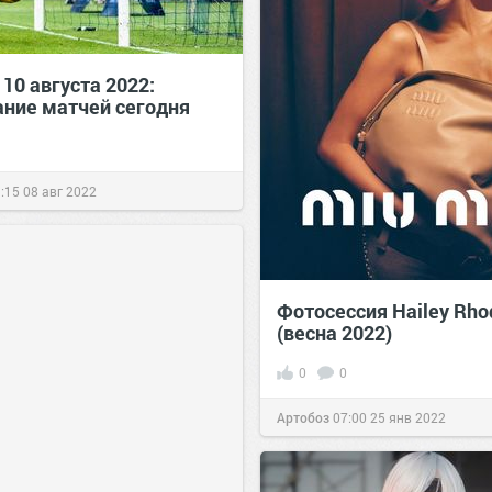
10 августа 2022:
ание матчей сегодня
:15
08 авг 2022
Фотосессия Hailey Rho
(весна 2022)
0
0
Артобоз
07:00
25 янв 2022