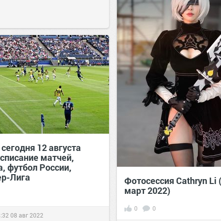
сегодня 12 августа
асписание матчей,
, футбол России,
р-Лига
Фотосессия Cathryn Li 
март 2022)
0
0
:32
08 авг 2022