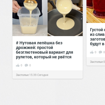
Густой
из сли
загото
# Нутовая лепёшка без
будут в
дрожжей: простой
безглютеновый вариант для
0
0
рулетов, который не рвётся
Застолье
0
0
0
Застолье
15:39
Сегодня