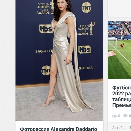
Футбол 
2022 р
таблица
Премье
0
0
Артобоз
14
Фотосессия Alexandra Daddario