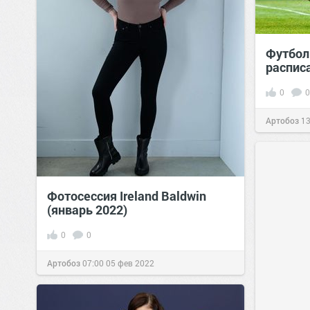
Футбол 
распис
0
0
Артобоз
13
Фотосессия Ireland Baldwin
(январь 2022)
0
0
Артобоз
07:00
05 фев 2022