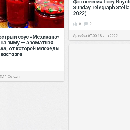
Фотосессия Lucy Boynt
Sunday Telegraph Stella
2022)
0
0
 острый соус «Мехикано»
Артобоз
07:00
18 янв 2022
в на зиму — ароматная
вка, от которой мясоеды
 восторге
8:11
Сегодня