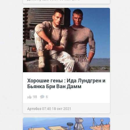
Хорошие гены : Ида Лундгpeн и
Бьянка Бри Ван Дамм
98
6
Артобоз
07:40
18 окт 2021