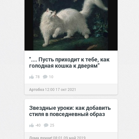
".... Пусть приходит к тебе, как
голодная кошка к дверям"
78
10
Артобоз
12:00
17 окт 2021
Звездные уроки: как добавить
стиля в повседневный образ
-40
25
Дома лучше!
08:01
09 май 2019