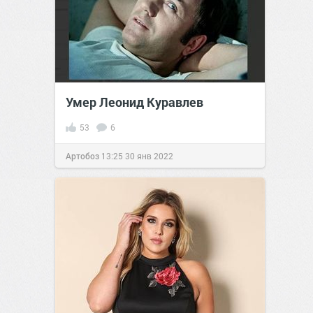
Умер Леонид Куравлев
53
6
Артобоз
13:25
30 янв 2022