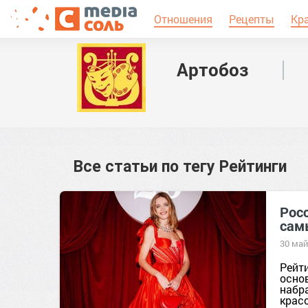
Отношения
Рецепты
Кр
Артобоз
Все статьи по тегу
Рейтинги
Росс
сам
30 май
Рейти
основ
набр
красо