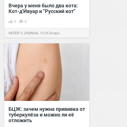
Вчера у меня было два кота:
Кот-д'Ивуар и "Русский кот"
0
0
NEFER`S JOURNAL
16:36
Вчера
БЦЖ: зачем нужна прививка от
туберкулёза и можно ли её
отложить