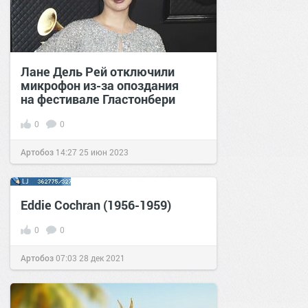
Лане Дель Рей отключили
микрофон из-за опоздания
на фестивале Гластонбери
0
0
Артобоз
14:27
25 июн 2023
Eddie Cochran (1956-1959)
0
0
Артобоз
07:03
28 дек 2021