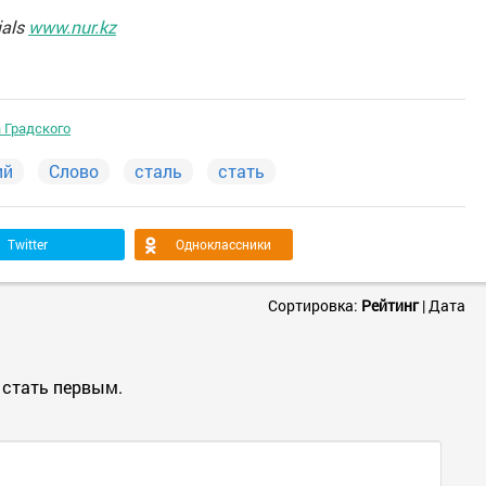
ials
www.nur.kz
 Градского
ий
Слово
сталь
стать
Twitter
Одноклассники
Сортировка:
Рейтинг
|
Дата
 стать первым.