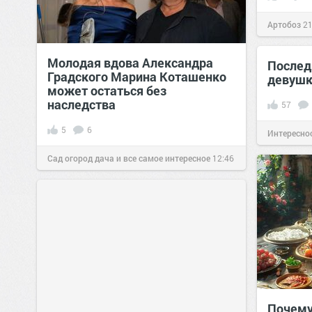
Артобоз
21
Молодая вдова Александра
Послед
Градского Марина Коташенко
девушк
может остаться без
наследства
57
5
6
Интересно
Сад огород дача и все самое интересное
12:46
28 ноя 2021
Почему