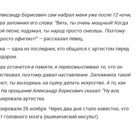
ександр Борисович сам набрал меня уже после 12 ночи,
а запомнил его слова: "Вить, ты очень мощный! Когда
той песне, подумал, ты народ просто снесешь. Поэтому
просто офигеют!" —
рассказал певец.
а — одна из последних, кто общался с артистом перед
 ударом.
да останется в памяти, я переосмысливаю то, что он
увствовал, поэтому давал наставления. Запомнила такой
ают, ты выходишь на сцену делать искусство. А то, как
. На прощание Александр Борисович сказал: "Ну все,
ировала артистка.
ировали 26 ноября. Через два дня стало известно, что
т головного мозга (ишемический инсульт).