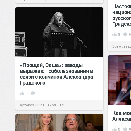
Настоя
позитива!
08:10
28 ноя 2021
национ
русског
Градск
8
5
Все о звез
«Прощай, Саша»: звезды
выражают соболезнования в
связи с кончиной Александра
Градского
0
0
Артобоз
11:20
30 ноя 2021
Как мо
Алекса
0
0