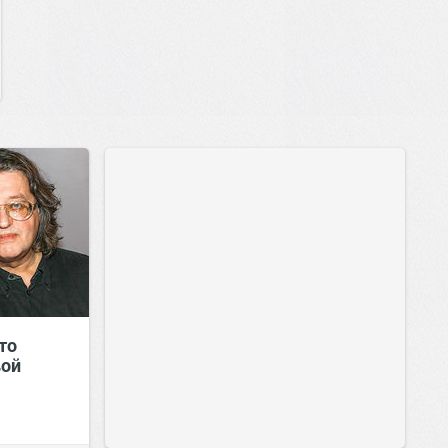
то
вой