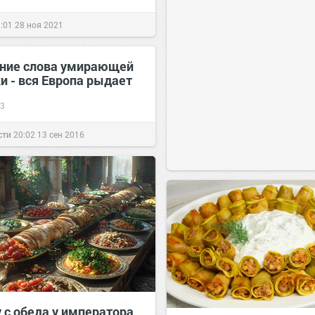
:01
28 ноя 2021
ние слова умирающей
и - вся Европа рыдает
3
сти
20:02
13 сен 2016
 с обеда у императора