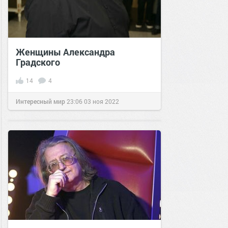
Женщины Александра
Градского
14
4
Интересный мир
23:06
03 ноя 2022