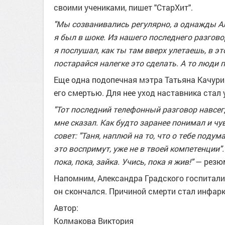
своими учениками, пишет "СтарХит".
"Мы созванивались регулярно, а однажды Ал
я был в шоке.
Из нашего последнего разговор
я послушал, как ты там вверх улетаешь, в э
постарайся налегке это сделать. А то люди 
Еще одна подопечная мэтра Татьяна Качурин
его смертью. Для нее уход наставника стал
"Тот последний телефонный разговор навсег
мне сказал. Как будто заранее понимал и ч
совет: "Таня, наплюй на то, что о тебе подум
это воспримут, уже не в твоей компетенции"
пока, пока, зайка. Учись, пока я жив!"
— резюм
Напомним, Александра Градского госпитализ
он скончался. Причиной смерти стал инфарк
Автор:
Колмакова Виктория