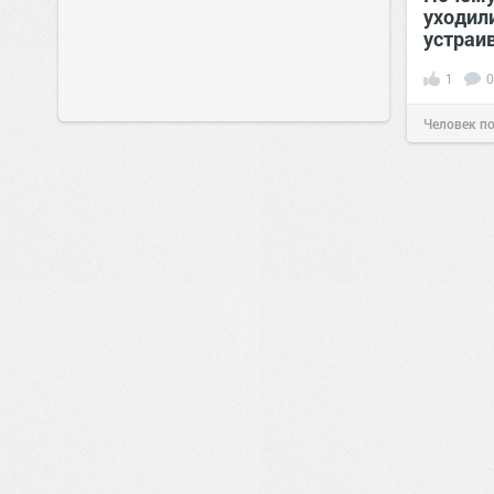
уходил
устраи
1
0
Человек п
1
0