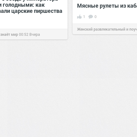
и голодными: как
Мясные рулеты из каб
вали царские пиршества
1
0
Женский развлекательный и поу
ознаёт мир
00:52
Вчера
сайт.
23:41
06 авг 2026