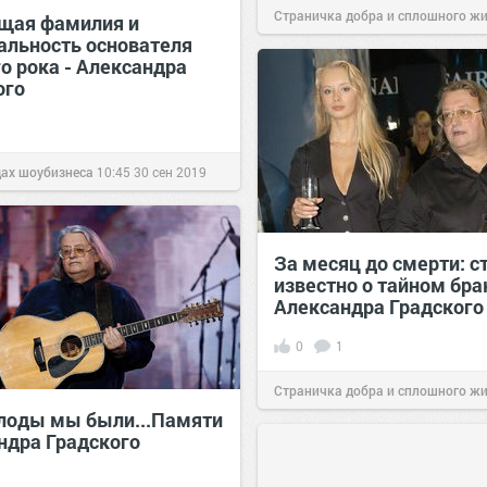
Страничка добра и сплошного ж
щая фамилия и
альность основателя
позитива!
17:00
21 янв 2022
о рока - Александра
ого
дах шоубизнеса
10:45
30 сен 2019
За месяц до смерти: с
известно о тайном бра
Александра Градского
0
1
Страничка добра и сплошного ж
лоды мы были...Памяти
позитива!
20:00
29 ноя 2021
ндра Градского