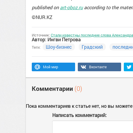
published on
art-oboz.ru
according to the mater
©NUR.KZ
Источник:
Стали известны последние слова Александра
Автор:
Ингви Петрова
Шоу-бизнес
Градский
последн
Теги:
Мой мир
Вконтакте
Комментарии
(0)
Пока комментариев к статье нет, но вы можете
Написать комментарий: