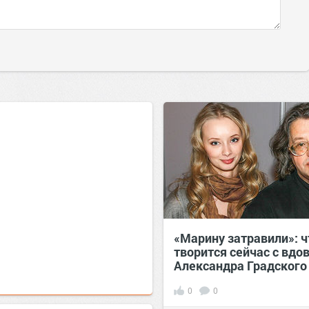
«Марину затравили»: ч
творится сейчас с вдо
Александра Градского
0
0