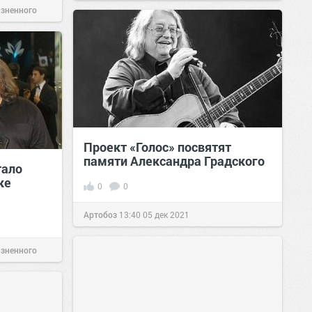
изненного
Проект «Голос» посвятят
памяти Александра Градского
тало
ке
0
0
Артобоз
13:40
05 дек 2021
изненного