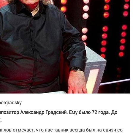
orgradsky
мпозитор Александр Градский. Ему было 72 года. До
.
лов отмечает, что наставник всегда был на связи со