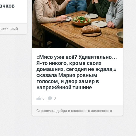
ачков
чительный
«Мясо уже всё? Удивительно…
Я-то никого, кроме своих
домашних, сегодня не ждала,»
сказала Мария ровным
голосом, и двор замер в
напряжённой тишине
0
0
Страничка добра и сплошного жизненного
позитива!
15:38
Вчера