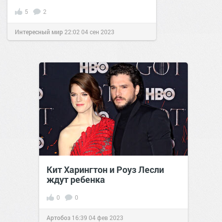
5
2
Интересный мир
22:02
04 сен 2023
Кит Харингтон и Роуз Лесли
ждут ребенка
0
0
Артобоз
16:39
04 фев 2023