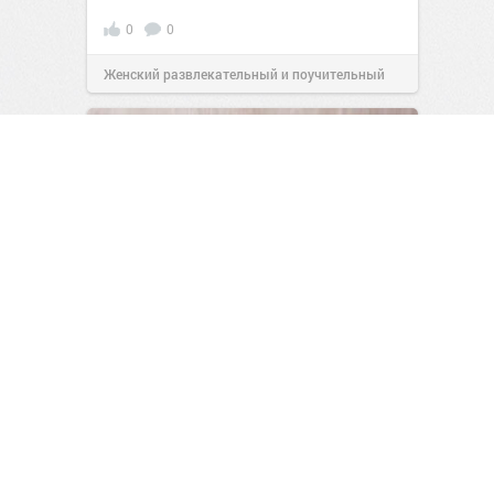
0
0
Женский развлекательный и поучительный
сайт.
23:40
Вчера
Ряженка на ночь: почему она
работает иначе кефира?
0
0
Страничка добра и сплошного жизненного