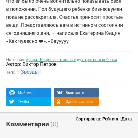
что ей было очень волнительно показывать себя
в положении. Пол будущего ребенка бизнесвумен
пока не рассекретила. Счастье приносят простые
вещи. Представляюсь вам в истинном состоянии
сегодняшнего дня, — написала Екатерина Кещян.
«Как чудесно ❤️», «Ваууууу
Источник:
Арарат Кещян и его жена ждут третьего ребенка
Автор:
Виктор Петров
Звезды
Теги:
Мой мир
Вконтакте
Twitter
Одноклассники
Сортировка:
Рейтинг
|
Дата
Комментарии
(0)