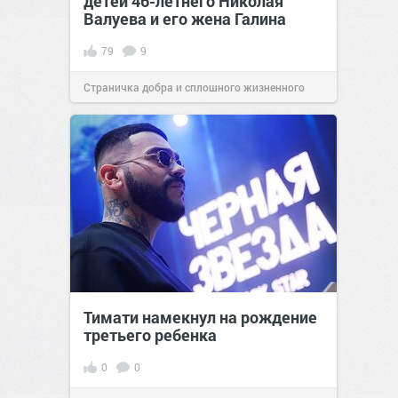
детей 46-летнего Николая
Валуева и его жена Галина
79
9
Страничка добра и сплошного жизненного
позитива!
14:13
08 мар 2021
Тимати намекнул на рождение
третьего ребенка
0
0