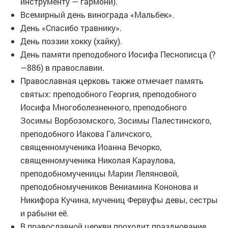
инструменту — гармони).
Всемирный день винограда «Мальбек».
День «Спасибо травнику».
День поэзии хокку (хайку).
День памяти преподобного Иосифа Песнописца (?
—886) в православии.
Православная церковь также отмечает память
святых: преподобного Георгия, преподобного
Иосифа Многоболезненного, преподобного
Зосимы Ворбозомского, Зосимы Палестинского,
преподобного Иакова Галичского,
священномученика Иоанна Вечорко,
священномученика Николая Караулова,
преподобномученицы Марии Леляновой,
преподобномучеников Вениамина Кононова и
Никифора Кучина, мучениц Фервуфы девы, сестры
и рабыни её.
В православной церкви проходит празднование