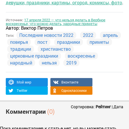
девушки, праздники, картины, огород, комиксы, фото
.
Источник:
17 апреля 2022 — что нельзя делать в Вербное
воскресенье, что можно делать, народные приметы
Автор:
Виктор Петров
Последние новости 2022
2022
апрель
Теги:
поверья
пост
праздники
приметы
традиции
христианство
церковные праздники
воскресенье
народный
нельзя
2019
Мой мир
Вконтакте
Twitter
Одноклассники
Сортировка:
Рейтинг
|
Дата
Комментарии
(0)
Пока комментариев к статье нет, но вы можете стать